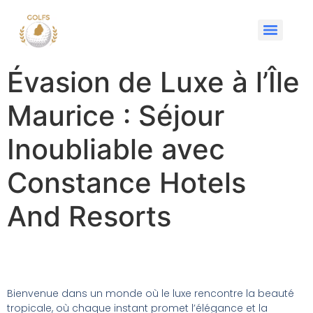
🏌️ The Legend – Constance Belle Mare Plage Legend Golf Course
Hôtel Trou aux Biches Beachcomber Golf Resort & Spa
Évasion de Luxe à l’Île
Maurice : Séjour
Inoubliable avec
Constance Hotels
And Resorts
Bienvenue dans un monde où le luxe rencontre la beauté
tropicale, où chaque instant promet l’élégance et la