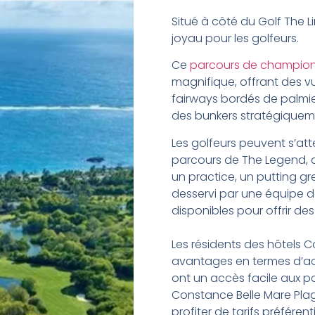
Situé à côté du Golf The L
joyau pour les golfeurs.
Ce
parcours de championn
magnifique, offrant des v
fairways bordés de palmier
des bunkers stratégiquem
Les golfeurs peuvent s’att
parcours de The Legend, 
un practice, un putting gr
desservi par une équipe d
disponibles pour offrir des
Les résidents des hôtels C
avantages en termes d’acc
ont un accès facile aux pa
Constance Belle Mare Plag
profiter de tarifs préférent