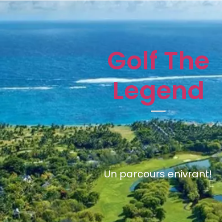
Golf The
Legend
Un parcours enivrant!